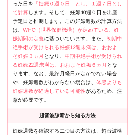
った日を
「妊娠０週０日」とし、１週７日とし
て計算
します。そして、妊娠40週０日を出産
予定日と推測します。この妊娠週数の計算方法
は、
WHO（世界保健機構）が定めている、妊
娠期間の定義
に基づいています。また、
初期中
絶手術が受けられる妊娠12週未満は、おおよ
そ妊娠３ヵ月
となり、
中期中絶手術が受けられ
る妊娠22週未満は、おおよそ妊娠６ヵ月
とな
ります。なお、最終月経日が定かでない場合
や、妊娠週数がわからない場合は、
体感よりも
妊娠週数が経過している可能性
があるため、注
意が必要です。
超音波診断から知る方法
妊娠週数を確認する二つ目の方法は、超音波検