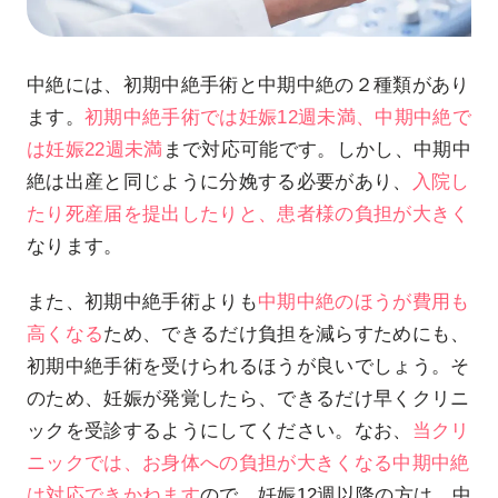
中絶には、初期中絶手術と中期中絶の２種類があり
ます。
初期中絶手術では妊娠12週未満、中期中絶で
は妊娠22週未満
まで対応可能です。しかし、中期中
絶は出産と同じように分娩する必要があり、
入院し
たり死産届を提出したりと、患者様の負担が大きく
なります。
また、初期中絶手術よりも
中期中絶のほうが費用も
高くなる
ため、できるだけ負担を減らすためにも、
初期中絶手術を受けられるほうが良いでしょう。そ
のため、妊娠が発覚したら、できるだけ早くクリニ
ックを受診するようにしてください。なお、
当クリ
ニックでは、お身体への負担が大きくなる中期中絶
は対応できかねます
ので、妊娠12週以降の方は、中