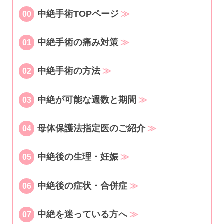
中絶手術TOPページ
00
中絶手術の痛み対策
01
中絶手術の方法
02
中絶が可能な週数と期間
03
母体保護法指定医のご紹介
04
中絶後の生理・妊娠
05
中絶後の症状・合併症
06
中絶を迷っている方へ
07